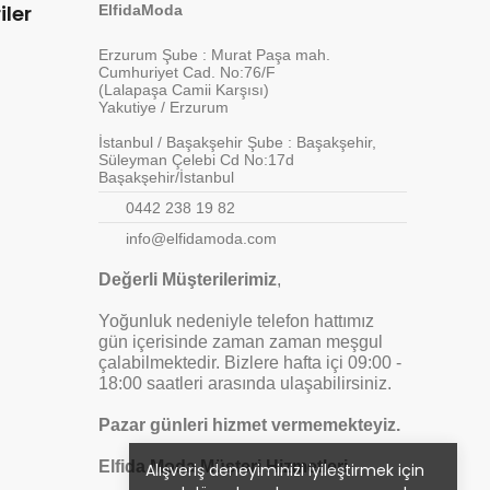
iler
ElfidaModa
Erzurum Şube : Murat Paşa mah.
Cumhuriyet Cad. No:76/F
(Lalapaşa Camii Karşısı)
Yakutiye / Erzurum
İstanbul / Başakşehir Şube : Başakşehir,
Süleyman Çelebi Cd No:17d
Başakşehir/İstanbul
0442 238 19 82
info@elfidamoda.com
Değerli Müşterilerimiz
,
Yoğunluk nedeniyle telefon hattımız
gün içerisinde zaman zaman meşgul
çalabilmektedir. Bizlere hafta içi 09:00 -
18:00 saatleri arasında ulaşabilirsiniz.
Pazar günleri hizmet vermemekteyiz.
Elfida Moda Müşteri Hizmetleri
Alışveriş deneyiminizi iyileştirmek için