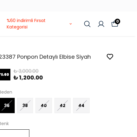
%60 indirimli Fırsat
0
Kategorisi
23387 Ponpon Detaylı Elbise Siyah
₺ 3,000.00
%
60
₺ 1,200.00
Beden
36
38
40
42
44
Renk