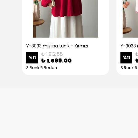
Y-3033 mislina tunik - Kırmızı
Y-3033 
₺ 1,912.88
₺
%
11
%
11
₺ 1,699.00
3 Renk 5 Beden
3 Renk 