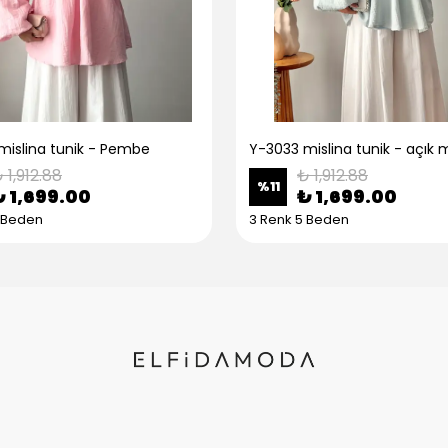
mislina tunik - Pembe
Y-3033 mislina tunik - açık 
 1,912.88
₺ 1,912.88
%
11
₺ 1,699.00
₺ 1,699.00
5 Beden
3 Renk 5 Beden