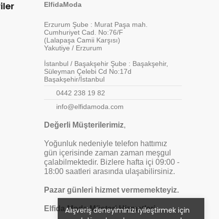
iler
ElfidaModa
Erzurum Şube : Murat Paşa mah.
Cumhuriyet Cad. No:76/F
(Lalapaşa Camii Karşısı)
Yakutiye / Erzurum
İstanbul / Başakşehir Şube : Başakşehir,
Süleyman Çelebi Cd No:17d
Başakşehir/İstanbul
0442 238 19 82
info@elfidamoda.com
Değerli Müşterilerimiz
,
Yoğunluk nedeniyle telefon hattımız
gün içerisinde zaman zaman meşgul
çalabilmektedir. Bizlere hafta içi 09:00 -
18:00 saatleri arasında ulaşabilirsiniz.
Pazar günleri hizmet vermemekteyiz.
Elfida Moda Müşteri Hizmetleri
Alışveriş deneyiminizi iyileştirmek için