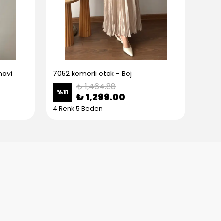
mavi
7052 kemerli etek - Bej
7052
₺ 1,464.88
%
11
%
11
₺ 1,299.00
4 Renk 5 Beden
4 Re