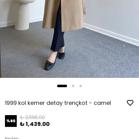
1999 kol kemer detay trençkot - camel
₺ 3,598.00
%
60
₺ 1,439.00
Beden