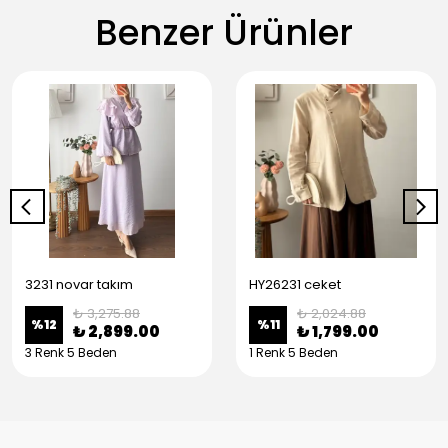
Benzer Ürünler
3231 novar takım
HY26231 ceket
₺ 3,275.88
₺ 2,024.88
%
12
%
11
₺ 2,899.00
₺ 1,799.00
3 Renk 5 Beden
1 Renk 5 Beden