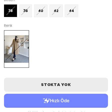
38
36
40
42
44
Renk
STOKTA YOK