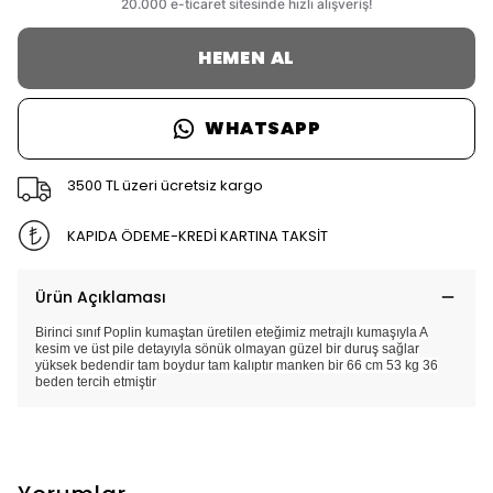
HEMEN AL
WHATSAPP
3500 TL üzeri ücretsiz kargo
KAPIDA ÖDEME-KREDİ KARTINA TAKSİT
Ürün Açıklaması
Birinci sınıf Poplin kumaştan üretilen eteğimiz metrajlı kumaşıyla A
kesim ve üst pile detayıyla sönük olmayan güzel bir duruş sağlar
yüksek bedendir tam boydur tam kalıptır manken bir 66 cm 53 kg 36
beden tercih etmiştir