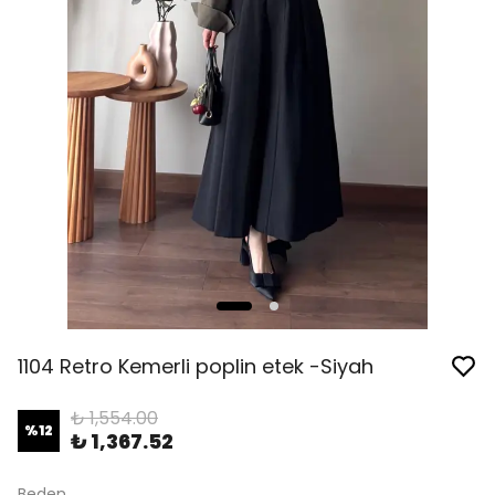
1104 Retro Kemerli poplin etek -Siyah
₺ 1,554.00
%
12
₺ 1,367.52
Beden