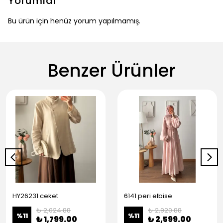
Yorumlar
Bu ürün için henüz yorum yapılmamış.
Benzer Ürünler
HY26231 ceket
6141 peri elbise
₺ 2,024.88
₺ 2,920.88
%
11
%
11
₺ 1,799.00
₺ 2,599.00