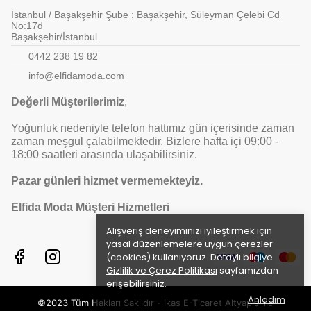
İstanbul / Başakşehir Şube : Başakşehir, Süleyman Çelebi Cd
No:17d
Başakşehir/İstanbul
0442 238 19 82
info@elfidamoda.com
Değerli Müşterilerimiz
,
Yoğunluk nedeniyle telefon hattımız gün içerisinde zaman
zaman meşgul çalabilmektedir. Bizlere hafta içi 09:00 -
18:00 saatleri arasında ulaşabilirsiniz.
Pazar günleri hizmet vermemekteyiz.
Elfida Moda Müşteri Hizmetleri
Alışveriş deneyiminizi iyileştirmek için
yasal düzenlemelere uygun çerezler
(cookies) kullanıyoruz. Detaylı bilgiye
Gizlilik ve Çerez Politikası
sayfamızdan
erişebilirsiniz.
Anladım
©2023 Tüm Hakları Saklıdır - ikas E-Ticaret
Altyapısı ile