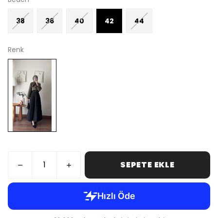
38
36
40
42
44
Renk
SEPETE EKLE