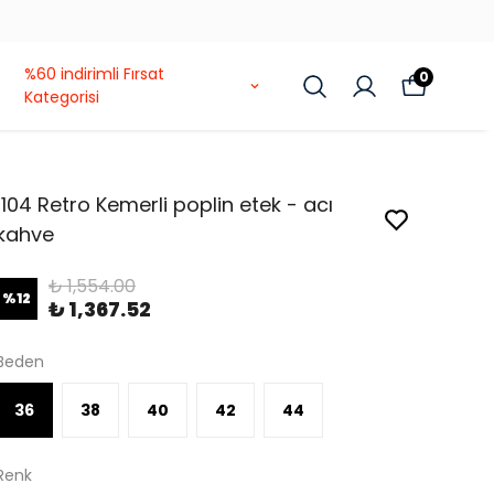
%60 indirimli Fırsat
0
Kategorisi
1104 Retro Kemerli poplin etek - acı
kahve
₺ 1,554.00
%
12
₺ 1,367.52
Beden
36
38
40
42
44
Renk