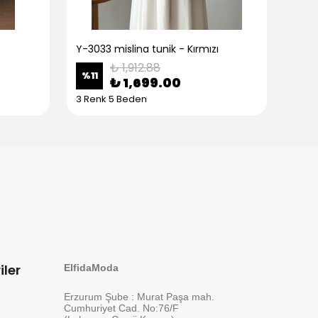
Y-3033 mislina tunik - Kırmızı
Y-30
₺ 1,912.88
%
11
%
11
₺ 1,699.00
3 Renk 5 Beden
3 Re
iler
ElfidaModa
Erzurum Şube : Murat Paşa mah.
Cumhuriyet Cad. No:76/F