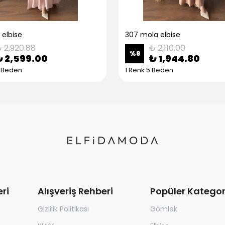
 elbise
307 mola elbise
 2,920.88
₺ 2,110.00
%
8
₺ 2,599.00
₺ 1,944.80
5 Beden
1 Renk 5 Beden
ri
Alışveriş Rehberi
Popüler Kategor
Gizlilik Politikası
Gömlek