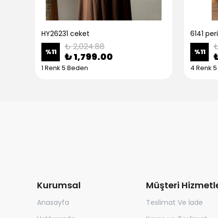
HY26231 ceket
6141 peri
₺ 2,024.88
₺
%
11
%
11
₺ 1,799.00
1 Renk 5 Beden
4 Renk 
Kurumsal
Müşteri Hizmetle
Anasayfa
Teslimat Ve İade