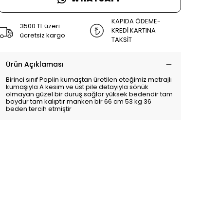
KAPIDA ÖDEME-
3500 TL üzeri
KREDİ KARTINA
ücretsiz kargo
TAKSİT
Ürün Açıklaması
Birinci sınıf Poplin kumaştan üretilen eteğimiz metrajlı
kumaşıyla A kesim ve üst pile detayıyla sönük
olmayan güzel bir duruş sağlar yüksek bedendir tam
boydur tam kalıptır manken bir 66 cm 53 kg 36
beden tercih etmiştir