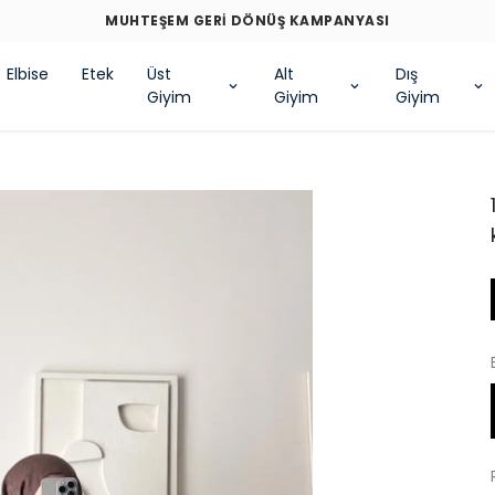
Elbise
Etek
Üst
Alt
Dış
Giyim
Giyim
Giyim