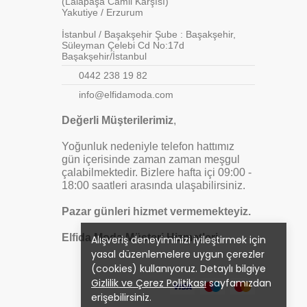
(Lalapaşa Camii Karşısı)
Yakutiye / Erzurum
İstanbul / Başakşehir Şube : Başakşehir,
Süleyman Çelebi Cd No:17d
Başakşehir/İstanbul
0442 238 19 82
info@elfidamoda.com
Değerli Müşterilerimiz
,
Yoğunluk nedeniyle telefon hattımız
gün içerisinde zaman zaman meşgul
çalabilmektedir. Bizlere hafta içi 09:00 -
18:00 saatleri arasında ulaşabilirsiniz.
Pazar günleri hizmet vermemekteyiz.
Elfida Moda Müşteri Hizmetleri
Alışveriş deneyiminizi iyileştirmek için
yasal düzenlemelere uygun çerezler
(cookies) kullanıyoruz. Detaylı bilgiye
Gizlilik ve Çerez Politikası
sayfamızdan
erişebilirsiniz.