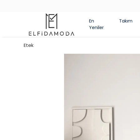
MUHTEŞEM GERİ DÖNÜŞ KAMPANYASI
En
Takım
Yeniler
Etek