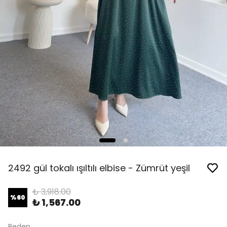
2492 gül tokalı ışıltılı elbise - Zümrüt yeşil
₺ 3,918.00
%
60
₺ 1,567.00
Beden