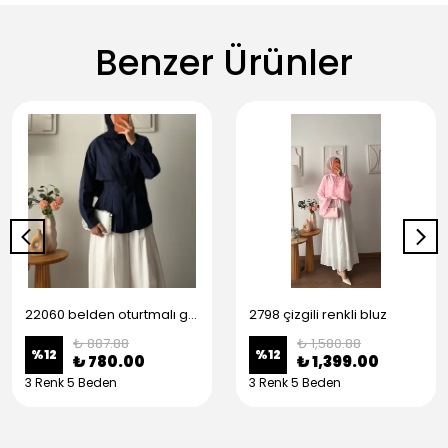
Benzer Ürünler
22060 belden oturtmalı gömlek
2798 çizgili renkli bluz
₺ 887.88
₺ 1,580.88
%
12
%
12
₺ 780.00
₺ 1,399.00
3 Renk 5 Beden
3 Renk 5 Beden