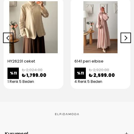
HY26231 ceket
6141 peri elbise
₺ 2,024.88
₺ 2,920.88
%
11
%
11
₺ 1,799.00
₺ 2,599.00
1 Renk 5 Beden
4 Renk 5 Beden
Kurumsal