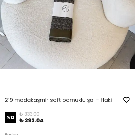
219 modakaşmir soft pamuklu şal - Haki
₺ 333.00
%
12
₺ 293.04
Beden