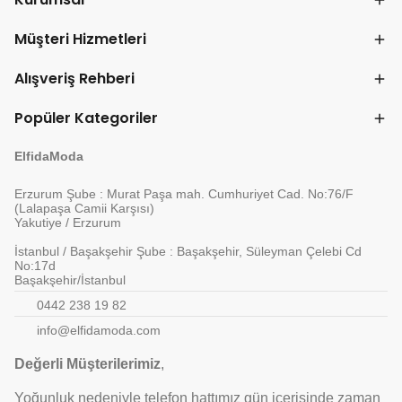
Müşteri Hizmetleri
Alışveriş Rehberi
Popüler Kategoriler
ElfidaModa
Erzurum Şube : Murat Paşa mah. Cumhuriyet Cad. No:76/F
(Lalapaşa Camii Karşısı)
Yakutiye / Erzurum
İstanbul / Başakşehir Şube : Başakşehir, Süleyman Çelebi Cd
No:17d
Başakşehir/İstanbul
0442 238 19 82
info@elfidamoda.com
Değerli Müşterilerimiz
,
Yoğunluk nedeniyle telefon hattımız gün içerisinde zaman