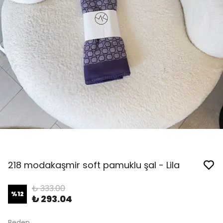
218 modakaşmir soft pamuklu şal - Lila
₺ 333.00
%
12
₺ 293.04
Beden