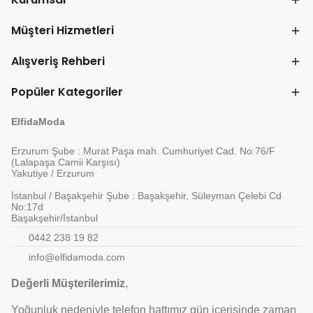
Müşteri Hizmetleri
Alışveriş Rehberi
Popüler Kategoriler
ElfidaModa
Erzurum Şube : Murat Paşa mah. Cumhuriyet Cad. No:76/F
(Lalapaşa Camii Karşısı)
Yakutiye / Erzurum
İstanbul / Başakşehir Şube : Başakşehir, Süleyman Çelebi Cd
No:17d
Başakşehir/İstanbul
0442 238 19 82
info@elfidamoda.com
Değerli Müşterilerimiz
,
Yoğunluk nedeniyle telefon hattımız gün içerisinde zaman