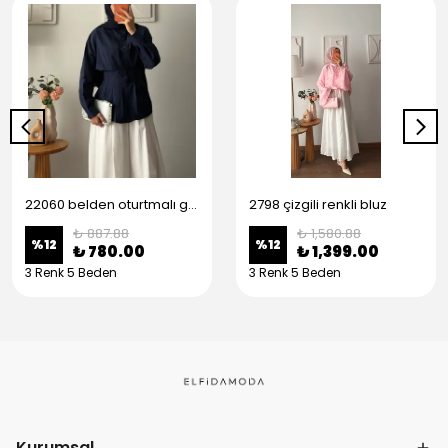
22060 belden oturtmalı gömlek
2798 çizgili renkli bluz
₺ 887.88
₺ 1,580.88
%
12
%
12
₺ 780.00
₺ 1,399.00
3 Renk 5 Beden
3 Renk 5 Beden
Kurumsal