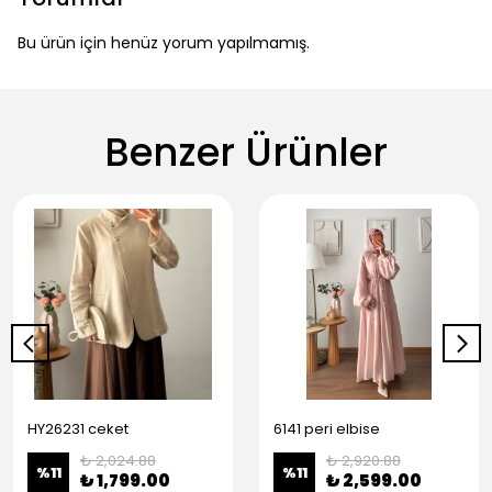
Bu ürün için henüz yorum yapılmamış.
Benzer Ürünler
HY26231 ceket
6141 peri elbise
₺ 2,024.88
₺ 2,920.88
%
11
%
11
₺ 1,799.00
₺ 2,599.00