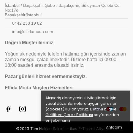
İstanbul / Başakşehir Şube : Başakşehir, Süleyman Çelebi Cd
No:17d
Başakşehir/İstanbul
0442 238 19 82
info@elfidamoda.com
Değerli Müşterilerimiz
,
Yoğunluk nedeniyle telefon hattımız gün içerisinde zaman
zaman meşgul çalabilmektedir. Bizlere hafta içi 09:00 -
18:00 saatleri arasında ulaşabilirsiniz.
Pazar günleri hizmet vermemekteyiz.
Elfida Moda Müşteri Hizmetleri
Alışveriş deneyiminizi iyileştirmek için
yasal düzenlemelere uygun çerezler
(cookies) kullanıyoruz. Detaylı bilgiye
Gizlilik ve Çerez Politikası
sayfamızdan
erişebilirsiniz.
Anladım
©2023 Tüm Hakları Saklıdır - ikas E-Ticaret
Altyapısı ile