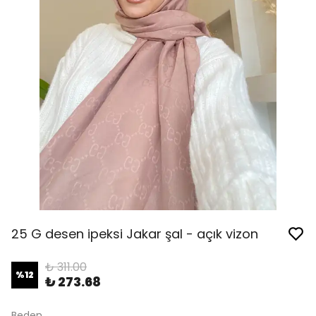
25 G desen ipeksi Jakar şal - açık vizon
₺ 311.00
%
12
₺ 273.68
Beden