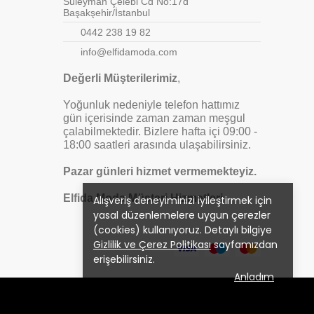
Süleyman Çelebi Cd No:17d
Başakşehir/İstanbul
0442 238 19 82
info@elfidamoda.com
Değerli Müşterilerimiz
,
Yoğunluk nedeniyle telefon hattımız
gün içerisinde zaman zaman meşgul
çalabilmektedir. Bizlere hafta içi 09:00 -
18:00 saatleri arasında ulaşabilirsiniz.
Pazar günleri hizmet vermemekteyiz.
Elfida Moda Müşteri Hizmetleri
Alışveriş deneyiminizi iyileştirmek için
yasal düzenlemelere uygun çerezler
(cookies) kullanıyoruz. Detaylı bilgiye
Gizlilik ve Çerez Politikası
sayfamızdan
erişebilirsiniz.
Anladım