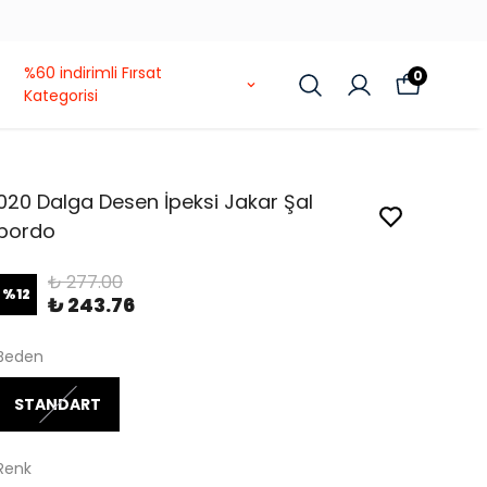
%60 indirimli Fırsat
0
Kategorisi
020 Dalga Desen İpeksi Jakar Şal
bordo
₺ 277.00
%
12
₺ 243.76
Beden
STANDART
Renk