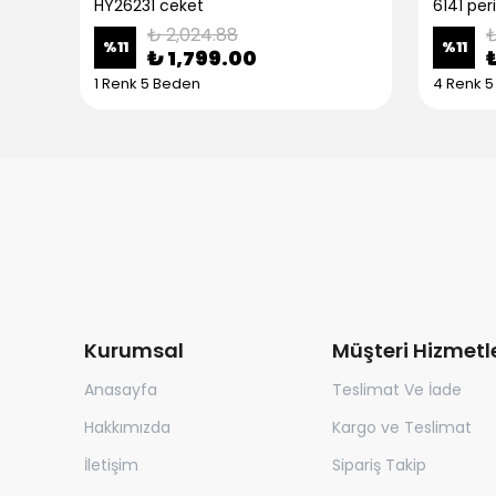
HY26231 ceket
6141 per
₺ 2,024.88
₺
%
11
%
11
₺ 1,799.00
1 Renk 5 Beden
4 Renk 
Kurumsal
Müşteri Hizmetle
Anasayfa
Teslimat Ve İade
Hakkımızda
Kargo ve Teslimat
İletişim
Sipariş Takip