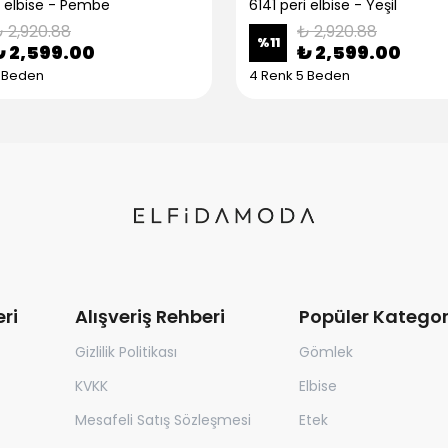
i elbise - Pembe
6141 peri elbise - Yeşil
 2,920.88
₺ 2,920.88
%
11
₺ 2,599.00
₺ 2,599.00
5 Beden
4 Renk 5 Beden
ri
Alışveriş Rehberi
Popüler Kategor
Gizlilik Politikası
Gömlek
KVKK
Elbise
Mesafeli Satış Sözleşmesi
Etek