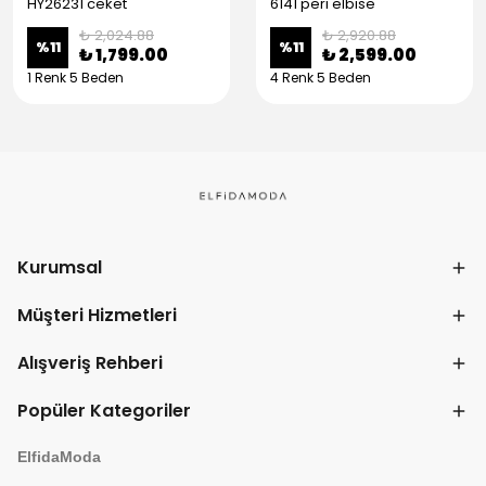
HY26231 ceket
6141 peri elbise
₺ 2,024.88
₺ 2,920.88
%
11
%
11
₺ 1,799.00
₺ 2,599.00
1 Renk 5 Beden
4 Renk 5 Beden
Kurumsal
Müşteri Hizmetleri
Alışveriş Rehberi
Popüler Kategoriler
ElfidaModa