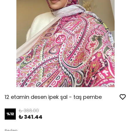
12 etamin desen ipek şal - taş pembe
₺ 388.00
%
12
₺ 341.44
Beden