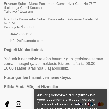
Erzurum Şube : Murat Paşa mah. Cumhuriyet Cad. No:76/F
(Lalapaşa Camii Karşısı)
Yakutiye / Erzurum
İstanbul / Başakşehir Şube : Başakşehir, Süleyman Çelebi Cd
No:17d
Başakşehir/İstanbul
0442 238 19 82
info@elfidamoda.com
Değerli Müşterilerimiz
,
Yoğunluk nedeniyle telefon hattımız gün içerisinde zaman
zaman meşgul çalabilmektedir. Bizlere hafta içi 09:00 -
18:00 saatleri arasında ulaşabilirsiniz.
Pazar günleri hizmet vermemekteyiz.
Elfida Moda Müşteri Hizmetleri
Alışveriş deneyiminizi iyileştirmek için
yasal düzenlemelere uygun çerezler
(cookies) kullanıyoruz. Detaylı bilgiye
Gizlilik ve Çerez Politikası
sayfamızdan