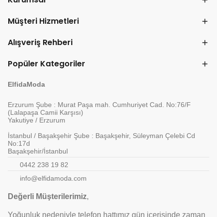
Müşteri Hizmetleri
Alışveriş Rehberi
Popüler Kategoriler
ElfidaModa
Erzurum Şube : Murat Paşa mah. Cumhuriyet Cad. No:76/F
(Lalapaşa Camii Karşısı)
Yakutiye / Erzurum
İstanbul / Başakşehir Şube : Başakşehir, Süleyman Çelebi Cd
No:17d
Başakşehir/İstanbul
0442 238 19 82
info@elfidamoda.com
Değerli Müşterilerimiz
,
Yoğunluk nedeniyle telefon hattımız gün içerisinde zaman