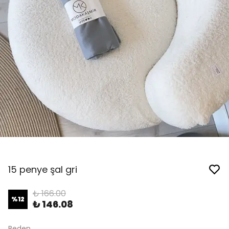
15 penye şal gri
₺ 166.00
%
12
₺ 146.08
Beden