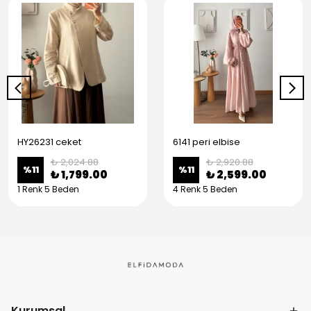
HY26231 ceket
6141 peri elbise
₺ 2,024.88
₺ 2,920.88
%
11
%
11
₺ 1,799.00
₺ 2,599.00
1 Renk 5 Beden
4 Renk 5 Beden
Kurumsal